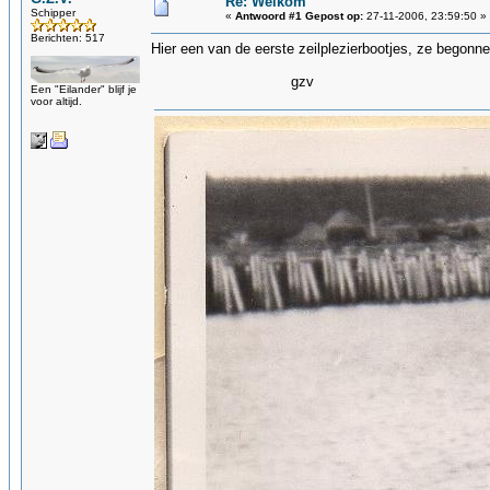
Re: Welkom
Schipper
«
Antwoord #1 Gepost op:
27-11-2006, 23:59:50 »
Berichten: 517
Hier een van de eerste zeilplezierbootjes, ze begonne
gzv
Een "Eilander" blijf je
voor altijd.