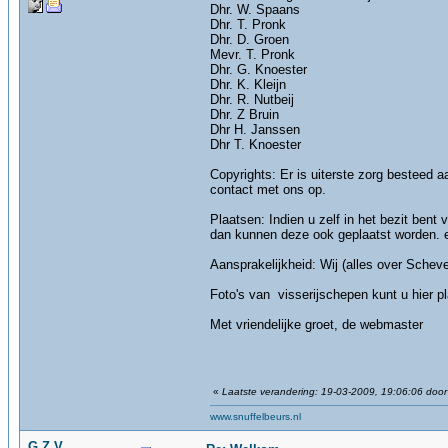
Dhr. W. Spaans
Dhr. T. Pronk
Dhr. D. Groen
Mevr. T. Pronk
Dhr. G. Knoester
Dhr. K. Kleijn
Dhr. R. Nutbeij
Dhr. Z Bruin
Dhr H. Janssen
Dhr T. Knoester
Copyrights: Er is uiterste zorg besteed 
contact met ons op.
Plaatsen: Indien u zelf in het bezit bent
dan kunnen deze ook geplaatst worden. ech
Aansprakelijkheid: Wij (alles over Schev
Foto's van visserijschepen kunt u hier 
Met vriendelijke groet, de webmaster
«
Laatste verandering: 19-03-2009, 19:06:06 doo
www.snuffelbeurs.nl
G.Z.V.