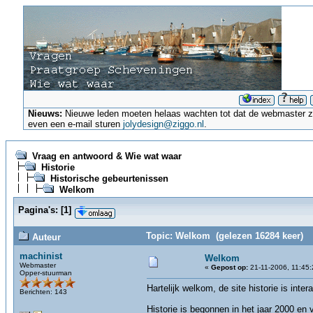
Nieuws:
Nieuwe leden moeten helaas wachten tot dat de webmaster ze a
even een e-mail sturen
jolydesign@ziggo.nl
.
Vraag en antwoord & Wie wat waar
Historie
Historische gebeurtenissen
Welkom
Pagina's:
[
1
]
Topic: Welkom (gelezen 16284 keer)
Auteur
machinist
Welkom
Webmaster
«
Gepost op:
21-11-2006, 11:45:
Opper-stuurman
Hartelijk welkom, de site historie is inte
Berichten: 143
Historie is begonnen in het jaar 2000 en