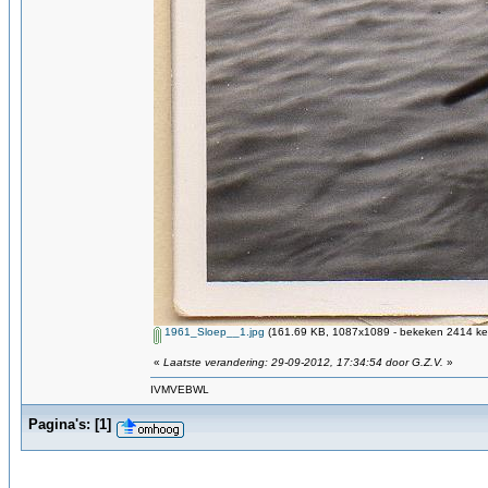
1961_Sloep__1.jpg
(161.69 KB, 1087x1089 - bekeken 2414 kee
«
Laatste verandering: 29-09-2012, 17:34:54 door G.Z.V.
»
IVMVEBWL
Pagina's:
[
1
]