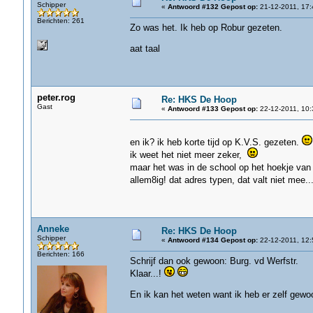
Schipper
«
Antwoord #132 Gepost op:
21-12-2011, 17:
Berichten: 261
Zo was het. Ik heb op Robur gezeten.
aat taal
peter.rog
Re: HKS De Hoop
Gast
«
Antwoord #133 Gepost op:
22-12-2011, 10:
en ik? ik heb korte tijd op K.V.S. gezeten.
ik weet het niet meer zeker,
maar het was in de school op het hoekje van
allem8ig! dat adres typen, dat valt niet mee..
Anneke
Re: HKS De Hoop
Schipper
«
Antwoord #134 Gepost op:
22-12-2011, 12:
Berichten: 166
Schrijf dan ook gewoon: Burg. vd Werfstr.
Klaar...!
En ik kan het weten want ik heb er zelf gewoo