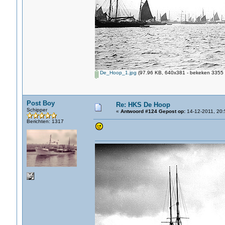
De_Hoop_1.jpg
(97.96 KB, 640x381 - bekeken 3355 k
Post Boy
Re: HKS De Hoop
Schipper
«
Antwoord #124 Gepost op:
14-12-2011, 20:
Berichten: 1317