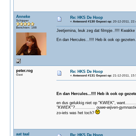
Anneke
Re: HKS De Hoop
Schipper
«
Antwoord #130 Gepost op:
20-12-2011, 22:
Berichten: 166
Jeetjemina, leuk zeg dat filmpje..!!!! Kwakke
En dan Hercules...!!!! Heb ik ook op gezeten.
peter.rog
Re: HKS De Hoop
Gast
«
Antwoord #131 Gepost op:
21-12-2011, 15:
En dan Hercules...!!!! Heb ik ook op gezet
en dus gelukkig niet op "KWIEK", want.........
"KWIEK"?................. ouwe-wijven-gymnastiek
zo-iets was het toch?
aat taal
Re: HKS De Hoop