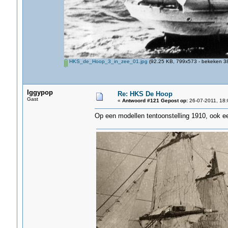
HKS_de_Hoop_3_in_zee_01.jpg
(92.25 KB, 799x573 - bekeken 38
Iggypop
Re: HKS De Hoop
Gast
«
Antwoord #121 Gepost op:
26-07-2011, 18:
Op een modellen tentoonstelling 1910, ook 