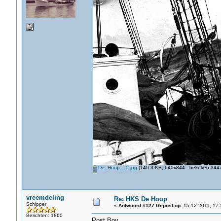
De_Hoop__5.jpg
(140.3 KB, 640x344 - bekeken 3447
vreemdeling
Re: HKS De Hoop
Schipper
«
Antwoord #127 Gepost op:
15-12-2011, 17:
Berichten: 1860
Post Boy,