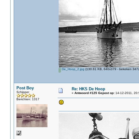
De_Hoop_2.jpg
(130.61 KB, 640x379 - bekeken 3472
Post Boy
Re: HKS De Hoop
Schipper
«
Antwoord #125 Gepost op:
14-12-2011, 20:
Berichten: 1317