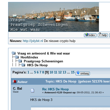
Nieuws:
http://jolybit.nl
De nieuwe crypto hulp
Vraag en antwoord & Wie wat waar
Hoofdindex
Praatgroep Scheveningen
HKS De Hoop
Pagina's:
1
...
5
6
7
8
[
9
]
10
11
12
13
...
15
Topic: HKS De Hoop (gelezen 521376 keer
Auteur
C. Bal
Re: HKS De Hoop
Gast
«
Antwoord #120 Gepost op:
09-05-2011, 21:36:43 »
HKS de Hoop 3