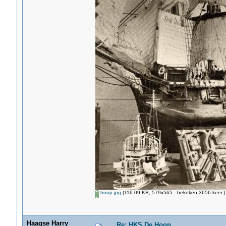
hoop.jpg
(116.09 KB, 579x565 - bekeken 3656 keer.)
Haagse Harry
Re: HKS De Hoop