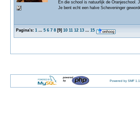
En die school is natuurlijk de Oranjeschool. J
Je bent echt een halve Scheveninger geword
Pagina's:
1
...
5
6
7
8
[
9
]
10
11
12
13
...
15
Powered by SMF 1.1