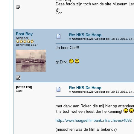
Deze foto's zijn toch van de site Museum Le
gr.
Cor
Post Boy
Re: HKS De Hoop
Schipper
«
Antwoord #128 Gepost op:
16-12-2011, 16:
Berichten: 1317
Ja hoor Cor!!!
gr.Dirk.
peter.rog
Re: HKS De Hoop
Gast
«
Antwoord #129 Gepost op:
20-12-2011, 14:
met dank aan Roker, die mij hier op attende
't is toch wel een feest der herkenning!
http://www.haagsefilmbank.nl/archives/4892
(misschien was de film al bekend?)