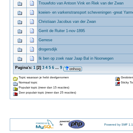
Trouwfoto van Antoon Vink en Riek van der Zwan
koeien- en varkenstransport scheveningen -great Yarm
Christiaan Jacobus van der Zwan
Gerrit de Ruiter 1-nov-1895
Gerrese
drogersdijk
Ik ben op zoek naar Jaap Bal in Noorwegen
Pagina's:
1
[
2
]
3
4
5
6
...
9
Topic waaraan je hebt deelgenomen
Gesloten
Normaal topic
Sticky To
Populair topic (meer dan 15 reacties)
Zeer populair topic (meer dan 25 reacties)
Powered by SMF 1.1