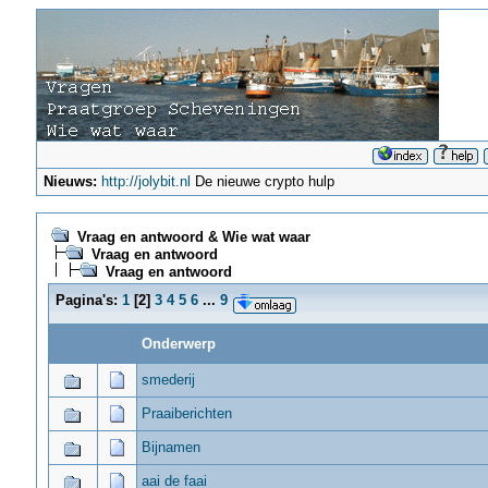
Nieuws:
http://jolybit.nl
De nieuwe crypto hulp
Vraag en antwoord & Wie wat waar
Vraag en antwoord
Vraag en antwoord
Pagina's:
1
[
2
]
3
4
5
6
...
9
Onderwerp
smederij
Praaiberichten
Bijnamen
aai de faai