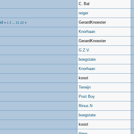
C. Bal
reiger
nd
GerardKnoester
«
1
2
...
21
22
»
Knorhaan
GerardKnoester
G.Z.V.
boegstate
Knorhaan
koost
Terwijn
Post Boy
Rinus.N
boegstate
koost
Hans