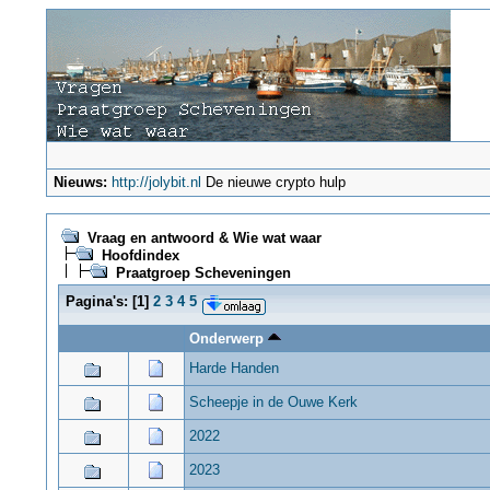
Nieuws:
http://jolybit.nl
De nieuwe crypto hulp
Vraag en antwoord & Wie wat waar
Hoofdindex
Praatgroep Scheveningen
Pagina's:
[
1
]
2
3
4
5
Onderwerp
Harde Handen
Scheepje in de Ouwe Kerk
2022
2023