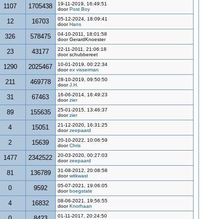
19-11-2019, 16:49:51
1107
1705438
door
Post Boy
05-12-2024, 18:09:41
12
16703
door
Hans
04-10-2011, 18:01:58
326
578475
door GerardKnoester
22-11-2011, 21:06:18
23
43177
door schubbereet
10-01-2019, 00:22:34
1290
2025467
door
ex visserman
28-10-2019, 09:50:50
211
469778
door
J.H.
16-06-2014, 16:49:23
31
67463
door
zier
25-01-2015, 13:46:37
89
155635
door
zier
21-12-2020, 16:31:25
4
15051
door
zeepaard
20-10-2022, 10:06:59
2
15639
door
Chris
20-03-2020, 00:27:03
1477
2342522
door
zeepaard
31-08-2012, 20:08:58
81
136789
door
witkwast
05-07-2021, 19:06:05
0
9592
door
boegstate
08-06-2021, 19:56:55
4
16832
door
Knorhaan
01-11-2017, 20:24:50
0
8423