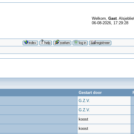
Welkom,
Gast
. Alsjeblie
06-08-2026, 17:29:28
Gestart door
G.Z.V.
G.Z.V.
koost
koost