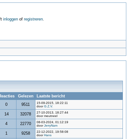
ft
inloggen
of
registreren
.
Reacties
Gelezen
Laatste bericht
15-09-2015, 18:22:11
0
9511
door
G.Z.V.
27-10-2013, 18:27:44
14
32078
door meutneel
08-03-2024, 01:12:19
4
22770
door
JerryNam
22-12-2022, 19:58:08
1
9258
door
Hans