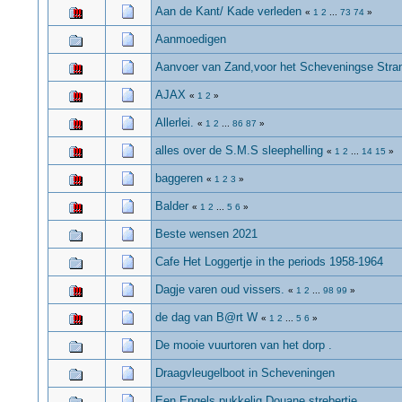
Aan de Kant/ Kade verleden
«
1
2
...
73
74
»
Aanmoedigen
Aanvoer van Zand,voor het Scheveningse Stra
AJAX
«
1
2
»
Allerlei.
«
1
2
...
86
87
»
alles over de S.M.S sleephelling
«
1
2
...
14
15
»
baggeren
«
1
2
3
»
Balder
«
1
2
...
5
6
»
Beste wensen 2021
Cafe Het Loggertje in the periods 1958-1964
Dagje varen oud vissers.
«
1
2
...
98
99
»
de dag van B@rt W
«
1
2
...
5
6
»
De mooie vuurtoren van het dorp .
Draagvleugelboot in Scheveningen
Een Engels pukkelig Douane strebertje