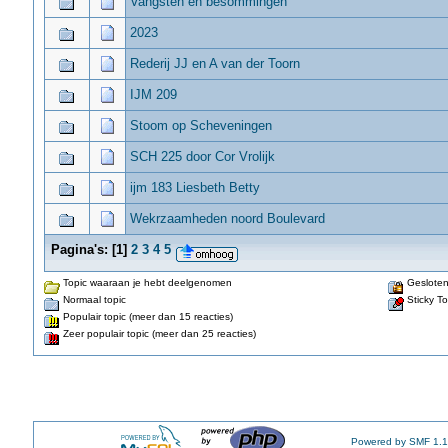
Vangsten en besommingen
2023
Rederij JJ en A van der Toorn
IJM 209
Stoom op Scheveningen
SCH 225 door Cor Vrolijk
ijm 183 Liesbeth Betty
Wekrzaamheden noord Boulevard
Pagina's:
[
1
]
2
3
4
5
Topic waaraan je hebt deelgenomen
Gesloten
Normaal topic
Sticky To
Populair topic (meer dan 15 reacties)
Zeer populair topic (meer dan 25 reacties)
Powered by SMF 1.1