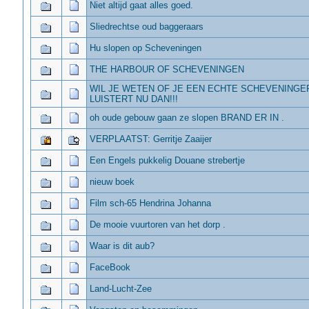
Niet altijd gaat alles goed.
Sliedrechtse oud baggeraars
Hu slopen op Scheveningen
THE HARBOUR OF SCHEVENINGEN
WIL JE WETEN OF JE EEN ECHTE SCHEVENINGE
LUISTERT NU DAN!!!
oh oude gebouw gaan ze slopen BRAND ER IN .
VERPLAATST: Gerritje Zaaijer
Een Engels pukkelig Douane strebertje
nieuw boek
Film sch-65 Hendrina Johanna
De mooie vuurtoren van het dorp .
Waar is dit aub?
FaceBook
Land-Lucht-Zee