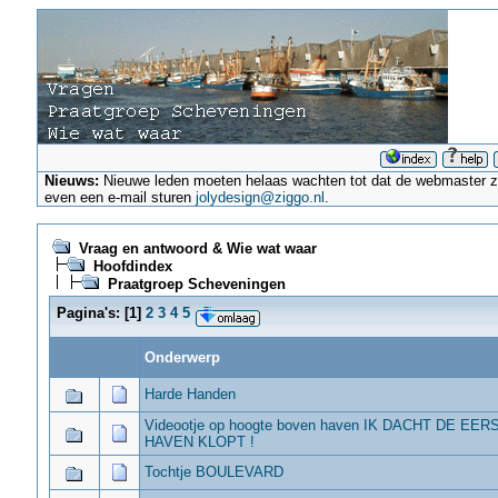
Nieuws:
Nieuwe leden moeten helaas wachten tot dat de webmaster ze a
even een e-mail sturen
jolydesign@ziggo.nl
.
Vraag en antwoord & Wie wat waar
Hoofdindex
Praatgroep Scheveningen
Pagina's:
[
1
]
2
3
4
5
Onderwerp
Harde Handen
Videootje op hoogte boven haven IK DACHT DE EER
HAVEN KLOPT !
Tochtje BOULEVARD