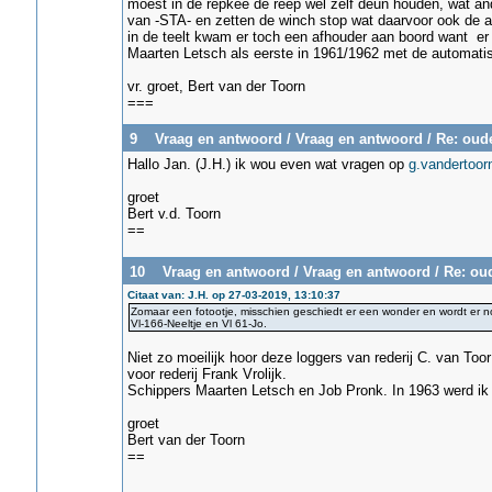
moest in de rêpkee de reep wel zelf deun houden, wat a
van -STA- en zetten de winch stop wat daarvoor ook de a
in de teelt kwam er toch een afhouder aan boord want er
Maarten Letsch als eerste in 1961/1962 met de automati
vr. groet, Bert van der Toorn
===
9
Vraag en antwoord
/
Vraag en antwoord
/
Re: oude
Hallo Jan. (J.H.) ik wou even wat vragen op
g.vandertoor
groet
Bert v.d. Toorn
==
10
Vraag en antwoord
/
Vraag en antwoord
/
Re: oud
Citaat van: J.H. op 27-03-2019, 13:10:37
Zomaar een fotootje, misschien geschiedt er een wonder en wordt er 
Vl-166-Neeltje en Vl 61-Jo.
Niet zo moeilijk hoor deze loggers van rederij C. van Too
voor rederij Frank Vrolijk.
Schippers Maarten Letsch en Job Pronk. In 1963 werd ik
groet
Bert van der Toorn
==