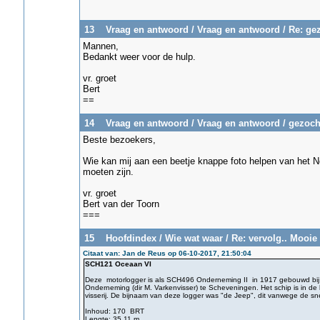
13
Vraag en antwoord
/
Vraag en antwoord
/
Re: ge
Mannen,
Bedankt weer voor de hulp.
vr. groet
Bert
==
14
Vraag en antwoord
/
Vraag en antwoord
/
gezoch
Beste bezoekers,
Wie kan mij aan een beetje knappe foto helpen van het No
moeten zijn.
vr. groet
Bert van der Toorn
===
15
Hoofdindex
/
Wie wat waar
/
Re: vervolg.. Mooie 
Citaat van: Jan de Reus op 06-10-2017, 21:50:04
SCH121 Oceaan VI
Deze motorlogger is als SCH496 Onderneming II in 1917 gebouwd bij S
Onderneming (dir M. Varkenvisser) te Scheveningen. Het schip is in de 
visserij. De bijnaam van deze logger was "de Jeep", dit vanwege de sn
Inhoud: 170 BRT
Lengte: 35,11 m