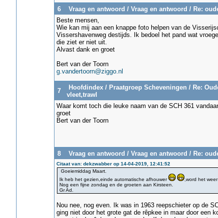
6
Vraag en antwoord
/
Vraag en antwoord
/
Re: oude
Beste mensen,
Wie kan mij aan een knappe foto helpen van de Visserijs
Vissershavenweg destijds. Ik bedoel het pand wat vroeger
die ziet er niet uit.
Alvast dank en groet
Bert van der Toorn
g.vandertoorn@ziggo.nl
Hoofdindex
/
Praatgroep Scheveningen
/
Re: Oude
7
vleet,trawl
Waar komt toch die leuke naam van de SCH 361 vandaa
groet
Bert van der Toorn
8
Vraag en antwoord
/
Vraag en antwoord
/
Re: oude
Citaat van: dekzwabber op 14-04-2019, 12:41:52
Goeiemiddag Maart.
Ik heb het gezien,einde automatische afhouwer
,word het weer 
Nog een fijne zondag en de groeten aan Kirsteen.
Gr Ad.
Nou nee, nog even. Ik was in 1963 reepschieter op de S
ging niet door het grote gat de rêpkee in maar door een ko