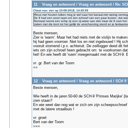
11
Vraag en antwoord
/
Vraag en antwoord
/
Re: SCH
Citaat van: zier op 10-08-2018, 14:45:59
Rinus met houten luiken mog je wel naar het kanaal,met weinig vermoge
De 9 had een soort raam om zen schroef van een paar buizen ,dat was t
Normaal neemt een schip zij voor zij water aan dek maar de 9 nam het b
zaken met die kont tot het gelijk de verschanzing stond en je lieslaarze
Beste mensen,
Zier is 'warm'. Maar het had niets met de vislijn te mak
hij had geen voorroer. Niet los en niet ingebouwd ! Hij sc
vooruit stomend i.p.v. achteruit. De zeillogger deed dit 
iets om zijn schroef heen gebracht om te voorkomen dat h
het! En wie heeft dit 'ruien' meegemaakt met de SCH-9. E
vr .gr. Bert van der Toorn
==
12
Vraag en antwoord
/
Vraag en antwoord
/
SCH 9 '
Beste mensen,
Wie heeft in de jaren 50-60 de SCH-9 'Prinses Marijke' (
zien staan?
En wie weet dan nog wat er zich om zijn scheepsschroef 
met de latere straalbuis !
vr. groet
Bert van der Toorn
===