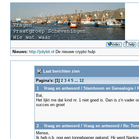
Nieuws:
http://jolybit.nl
De nieuwe crypto hulp
Laat berichten zien
Pagina's: [
1
]
2
3
4
5
...
12
1
Vraag en antwoord
/
Stamboom en Genealogie
/
R
Bal,
Het lijkt me dat kind nr. 1 niet goed is. Dan is z'n vader 
succes en groet
2
Vraag en antwoord
/
Vraag en antwoord
/
Re: Ton
Mense,
Ik heb n.b. nog een tonneboener gekend. Hij werd Nankj