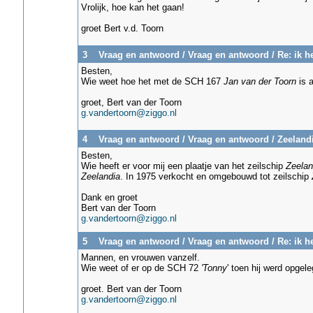
Vrolijk, hoe kan het gaan!
groet Bert v.d. Toorn
3
Vraag en antwoord
/
Vraag en antwoord
/
Re: ik h
Besten,
Wie weet hoe het met de SCH 167
Jan van der Toorn
is 
groet, Bert van der Toorn
g.vandertoorn@ziggo.nl
4
Vraag en antwoord
/
Vraag en antwoord
/
Zeeland
Besten,
Wie heeft er voor mij een plaatje van het zeilschip
Zeelan
Zeelandia
. In 1975 verkocht en omgebouwd tot zeilschip
Dank en groet
Bert van der Toorn
g.vandertoorn@ziggo.nl
5
Vraag en antwoord
/
Vraag en antwoord
/
Re: ik h
Mannen, en vrouwen vanzelf.
Wie weet of er op de SCH 72
'Tonny
' toen hij werd opgel
groet. Bert van der Toorn
g.vandertoorn@ziggo.nl