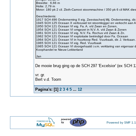
Breedte: 6,66 m
Holte: 2,79 m
Motor: 180 pk 2 cil. Zloth-Carroot stoommachine / 350 pk 6 cil MAK die
Geschiedenis:
1917 SCH 496 Onderneming II eig. Zeevisscherij Mij. Onderneming, dir.
1945 SCH 125 Oceaan X verbouwd tot stoomlogger en verkocht aan A
1950 SCH 121 Oceaan VI eig. Fa. A. v/d Zwan en Zonen,
1954 SCH 121 Oceaan VI omgezet in N.V. A. v/d Zwan & Zonen
1961 SCH 121 Oceaan VI eig. N.V. Fa. Rochus v/d Zwan & Zn.
1962 SCH 121 Oceaan VI exploitatie beëindigd door Fa. Oceaan
1964 SCH 121 Oceaan VI in huurkoop Red. Vuurbaak, dir. J. Verbaan.
1965 SCH 121 Oceaan VI eig. Red. Vuurbaak
1965 SCH 121 Oceaan VI doorgehaald i.v.m. verklaring van eigenaar da
Koophandel te Nieuw Lekkerland
Jan
De mooie brug ging op de SCH 297 'Excelsior' (ex SCH 1
vr. gr.
Bert v.d. Toorn
Pagina's: [
1
]
2
3
4
5
...
12
Powered by SMF 1.1