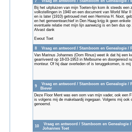
7
Vraag en antwoord
/
Stamboom en Genealogie
/
Bij het uitpluizen van mijn Toeten-lijn kom ik steeds een
volkstellingen in 1940 en een document van World War II
en is later (1910) getrouwd met een Hermina H. Noot, g
en het gemeentearchief in Den Haag krijg ik geen enkele 
eventuele relatie met mijn lijn aanwezig is en ben dus o
Alvast dank
Ewout Toet
8
Vraag en antwoord
/
Stamboom en Genealogie
/
R
Van Marinus Johannes (Oom Rinus) weet ik dat hij een kee
gearriveerd op 18-03-1953 in Melbourne en doorgereisd n
monteur. Of hij daar overleden of is teruggekomen, is mi
Vraag en antwoord
/
Stamboom en Genealogie
/
R
9
Biever
Deze Floor Ment was een oom van mijn vader, ook een F
is volgens mij de makelaardij ingegaan. Volgens mij ook 
genoemd.
Vraag en antwoord
/
Stamboom en Genealogie
10
Johannes Toet