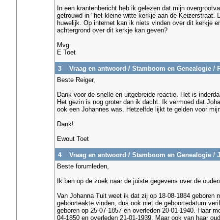
In een krantenbericht heb ik gelezen dat mijn overgrootv
getrouwd in "het kleine witte kerkje aan de Keizerstraat. 
huwelijk. Op internet kan ik niets vinden over dit kerkje
achtergrond over dit kerkje kan geven?
Mvg
E Toet
3
Vraag en antwoord
/
Stamboom en Genealogie
/
Beste Reiger,
Dank voor de snelle en uitgebreide reactie. Het is inder
Het gezin is nog groter dan ik dacht. Ik vermoed dat Jo
ook een Johannes was. Hetzelfde lijkt te gelden voor m
Dank!
Ewout Toet
4
Vraag en antwoord
/
Stamboom en Genealogie
/
Beste forumleden,
Ik ben op de zoek naar de juiste gegevens over de ouder
Van Johanna Tuit weet ik dat zij op 18-08-1884 geboren m
geboorteakte vinden, dus ook niet de geboortedatum verifi
geboren op 25-07-1857 en overleden 20-01-1940. Haar moe
04-1850 en overleden 21-01-1939. Maar ook van haar oude