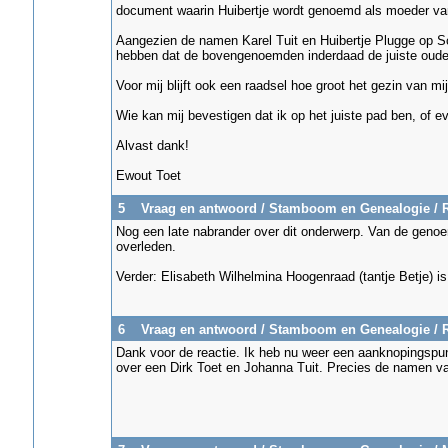
document waarin Huibertje wordt genoemd als moeder van
Aangezien de namen Karel Tuit en Huibertje Plugge op S
hebben dat de bovengenoemden inderdaad de juiste ouder
Voor mij blijft ook een raadsel hoe groot het gezin van m
Wie kan mij bevestigen dat ik op het juiste pad ben, of 
Alvast dank!
Ewout Toet
5
Vraag en antwoord
/
Stamboom en Genealogie
/
R
Nog een late nabrander over dit onderwerp. Van de genoe
overleden.
Verder: Elisabeth Wilhelmina Hoogenraad (tantje Betje) is
6
Vraag en antwoord
/
Stamboom en Genealogie
/
R
Dank voor de reactie. Ik heb nu weer een aanknopingspun
over een Dirk Toet en Johanna Tuit. Precies de namen van