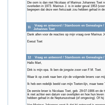
Die oom is dan niet Nicolaas of Marinus Johannes Toet n
overleden in 1973. Marinus J. is in ieder geval 1953 (voo
begrepen dat deze een fietszaak zou hebben gehad in de N
Vraag en antwoord
/
Stamboom en Genealogie
/
11
Johannes Toet
Dank allen voor de reacties op mijn vraag over Marinus 
Ewout Toet
12
Vraag en antwoord
/
Stamboom en Genealogie
Hallo Mart,
Dirk is mijn opa. Ik ben de jongste zoon van F.M. Toet.
Waar ik op zoek naar ben zijn de volgende broers van mij
Ik heb een redelijk beeld van mijn Toeten-lijn, maar twee
De eerste broer is Nicolaas Toet, geb. 29-07-1906 en de
ik niet achter een datum van overlijden en hoe hun leven 
hebben gehad in de Neptunusstraat (of omgeving). Of hij
Van Marinus Johannes weet ik dat hij getrouwd is gewees