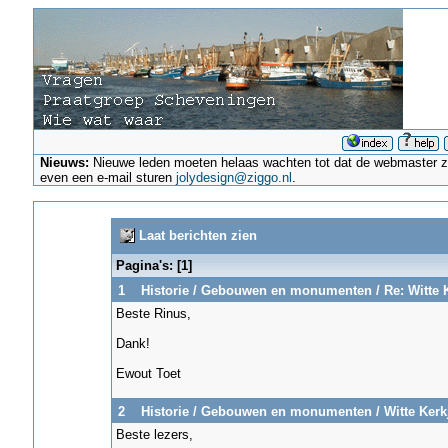
Nieuws:
Nieuwe leden moeten helaas wachten tot dat de webmaster ze a
even een e-mail sturen
jolydesign@ziggo.nl
.
Laat berichten zien
Pagina's: [
1
]
1
Historie
/
Gebouwen en monumenten
/
Re: Witte 
Beste Rinus,
Dank!
Ewout Toet
2
Historie
/
Gebouwen en monumenten
/
Witte Kerk
Beste lezers,