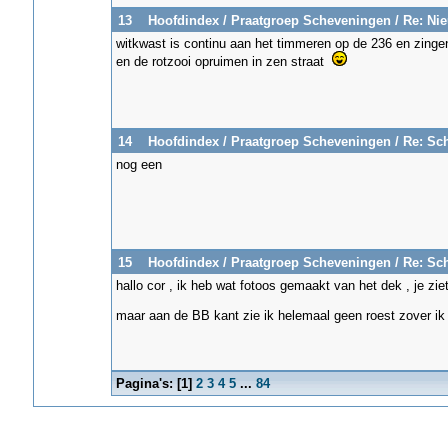
13
Hoofdindex
/
Praatgroep Scheveningen
/
Re: Nie
witkwast is continu aan het timmeren op de 236 en zing
en de rotzooi opruimen in zen straat
14
Hoofdindex
/
Praatgroep Scheveningen
/
Re: Sc
nog een
15
Hoofdindex
/
Praatgroep Scheveningen
/
Re: Sc
hallo cor , ik heb wat fotoos gemaakt van het dek , je ziet
maar aan de BB kant zie ik helemaal geen roest zover ik
Pagina's: [
1
]
2
3
4
5
...
84