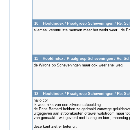
10
Hoofdindex
/
Praatgroep Scheveningen
/
Re: Sc
allemaal verontruste mensen maar het werkt weer , de Pr
11
Hoofdindex
/
Praatgroep Scheveningen
/
Re: Sc
de Wirons op Scheveningen maar ook weer snel weg
12
Hoofdindex
/
Praatgroep Scheveningen
/
Re: Sc
hallo cor
ik weet niks van een zilveren afbeelding
de Prins Bernard hebben ze gedraaid vanwege geluidsover
uitgegeven aan stroomkasten oftewel walstroom maar tot
van gemaakt , wel gevierd met haring en bier , maandag
deze kant ziet er beter uit