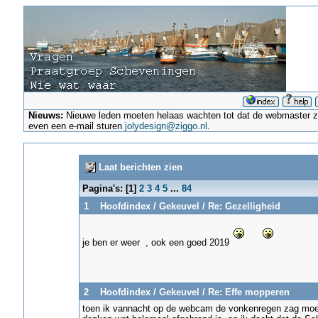
Nieuws:
Nieuwe leden moeten helaas wachten tot dat de webmaster ze a
even een e-mail sturen
jolydesign@ziggo.nl
.
Laat berichten zien
Pagina's: [
1
]
2
3
4
5
...
84
1
Hoofdindex
/
Gekeuvel
/
Re: Gezelligheid
je ben er weer , ook een goed 2019
2
Hoofdindex
/
Gekeuvel
/
Re: Effe mopperen
toen ik vannacht op de webcam de vonkenregen zag moes