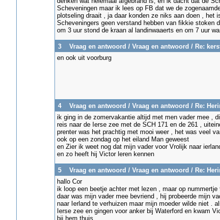
denken wat helemaal afgebrand is, en ik dacht dat de Sch
Scheveningen maar ik lees op FB dat we de zogenaamde 
plotseling draait , ja daar konden ze niks aan doen , het 
Scheveningers geen verstand hebben van fikkie stoken da
om 3 uur stond de kraan al landinwaaerts en om 7 uur war
3
Vraag en antwoord
/
Vraag en antwoord
/
Re: kers
en ook uit voorburg
4
Vraag en antwoord
/
Vraag en antwoord
/
Re: Heri
ik ging in de zomervakantie altijd met men vader mee , d
reis naar de Ierse zee met de SCH 171 en de 261 , uiteinde
prenter was het prachtig met mooi weer , het was veel v
ook op een zondag op het eiland Man geweest
en Zier ik weet nog dat mijn vader voor Vrolijk naar ierla
en zo heeft hij Victor leren kennen
5
Vraag en antwoord
/
Vraag en antwoord
/
Re: Heri
hallo Cor
ik loop een beetje achter met lezen , maar op nummertje
daar was mijn vader mee bevriend , hij probeerde mijn va
naar Ierland te verhuizen maar mijn moeder wilde niet . a
Ierse zee en gingen voor anker bij Waterford en kwam Vic
bij hem thuis