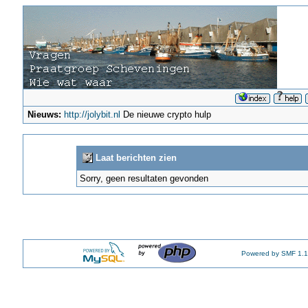
Nieuws:
http://jolybit.nl
De nieuwe crypto hulp
Laat berichten zien
Sorry, geen resultaten gevonden
Powered by SMF 1.1