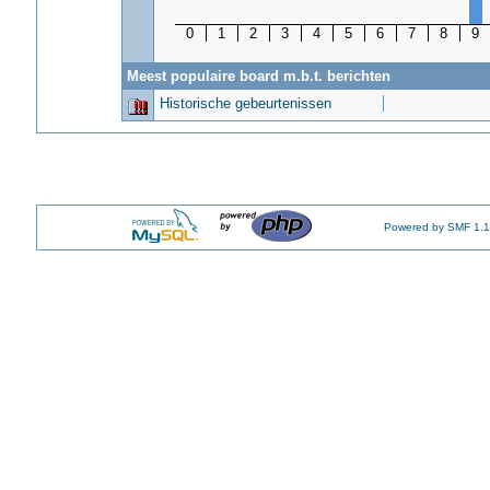
0
1
2
3
4
5
6
7
8
9
Meest populaire board m.b.t. berichten
Historische gebeurtenissen
Powered by SMF 1.1