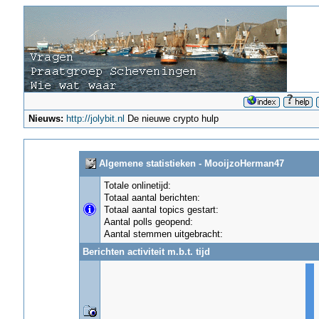
Nieuws:
http://jolybit.nl
De nieuwe crypto hulp
Algemene statistieken - MooijzoHerman47
Totale onlinetijd:
Totaal aantal berichten:
Totaal aantal topics gestart:
Aantal polls geopend:
Aantal stemmen uitgebracht:
Berichten activiteit m.b.t. tijd