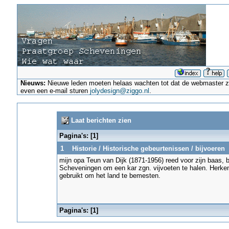
Nieuws:
Nieuwe leden moeten helaas wachten tot dat de webmaster ze a
even een e-mail sturen
jolydesign@ziggo.nl
.
Laat berichten zien
Pagina's: [
1
]
1
Historie
/
Historische gebeurtenissen
/
bijvoeren
mijn opa Teun van Dijk (1871-1956) reed voor zijn baas, b
Scheveningen om een kar zgn. vijvoeten te halen. Herkent
gebruikt om het land te bemesten.
Pagina's: [
1
]