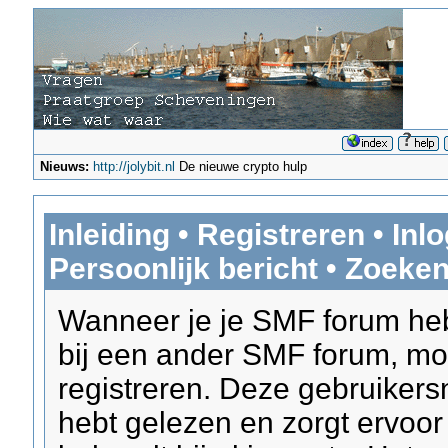
Nieuws:
http://jolybit.nl
De nieuwe crypto hulp
Inleiding
•
Registreren
•
Inl
Persoonlijk bericht
•
Zoeke
Wanneer je je SMF forum hebt
bij een ander SMF forum, mo
registreren. Deze gebruikersn
hebt gelezen en zorgt ervoor 