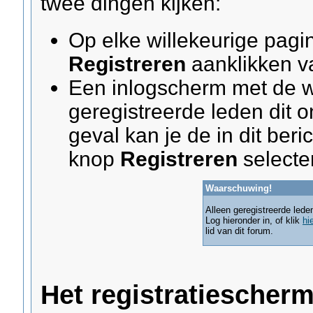
twee dingen kijken:
Op elke willekeurige pagi
Registreren
aanklikken 
Een inlogscherm met de 
geregistreerde leden dit o
geval kan je de in dit ber
knop
Registreren
selecte
Waarschuwing!
Alleen geregistreerde led
Log hieronder in, of klik
hi
lid van dit forum.
Het registratiescher