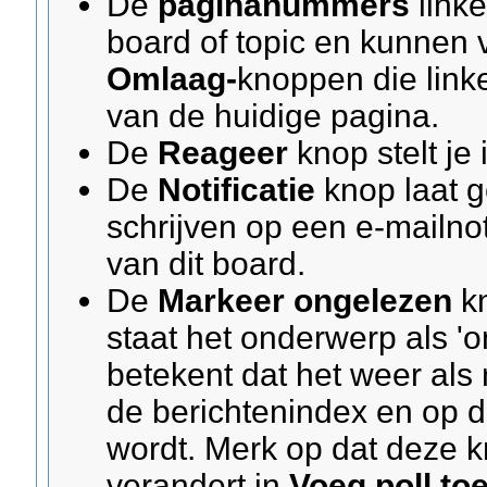
De
paginanummers
linke
board of topic en kunnen 
Omlaag-
knoppen die link
van de huidige pagina.
De
Reageer
knop stelt je 
De
Notificatie
knop laat g
schrijven op een e-mailnot
van dit board.
De
Markeer ongelezen
kn
staat het onderwerp als '
betekent dat het weer al
de berichtenindex en op d
wordt. Merk op dat deze 
verandert in
Voeg poll to