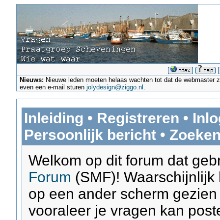
Nieuws:
Nieuwe leden moeten helaas wachten tot dat de webmaster ze a
even een e-mail sturen
jolydesign@ziggo.nl
.
Inleiding
•
Registreren
•
Inl
Persoonlijk bericht
•
Zoeke
Welkom op dit forum dat geb
Forum
(SMF)! Waarschijnlijk
op een ander scherm gezien da
vooraleer je vragen kan post