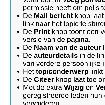
permissie heeft om polls 
De
Mail bericht
knop laat
link naar het topic te sture
De
Print
knop toont een v
versie van de pagina.
De
Naam van de auteur
l
De
auteurdetails
in de li
van verdere persoonlijke i
Het
topiconderwerp
linkt
De
Citeer
knop laat toe o
Met de extra
Wijzig
en
Ve
geregistreerde leden hun
verwijderen.