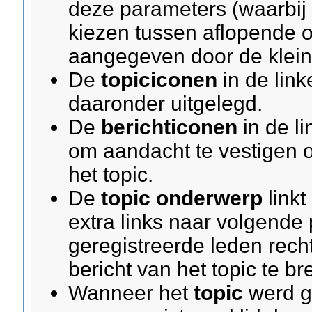
deze parameters (waarbi
kiezen tussen aflopende o
aangegeven door de kleine
De
topiciconen
in de lin
daaronder uitgelegd.
De
berichticonen
in de l
om aandacht te vestigen op
het topic.
De
topic onderwerp
linkt
extra links naar volgende
geregistreerde leden rech
bericht van het topic te b
Wanneer het
topic
werd ge