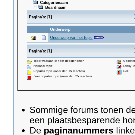
Categorienaam
Boardnaam
Pagina's:
[
1
]
Onderwerp
Onderwerp van het topic
Pagina's:
[
1
]
Topic waaraan je hebt deelgenomen
Gesloten
Normaal topic
Sticky T
Populair topic (meer dan 15 reacties)
Poll
Zeer populair topic (meer dan 25 reacties)
Sommige forums tonen d
een plaatsbesparende hor
De
paginanummers
linke