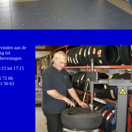
 vinden aan de
eg 64
heveningen
:15 tot 17:15
5 72 86
1 50 63