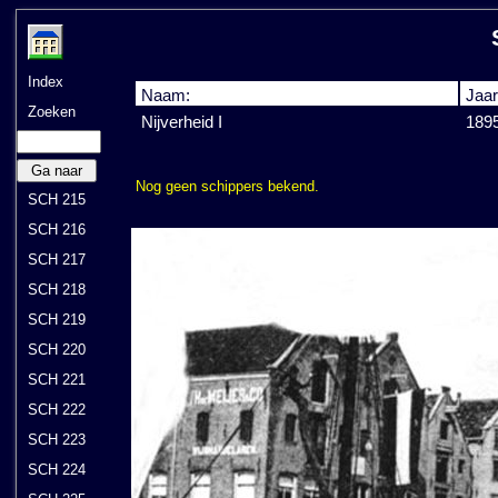
Index
Naam:
Jaar
Zoeken
Nijverheid I
189
Ga naar
Nog geen schippers bekend.
SCH 215
SCH 216
SCH 217
SCH 218
SCH 219
SCH 220
SCH 221
SCH 222
SCH 223
SCH 224